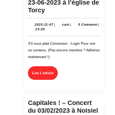
de
23-06-2023 à l’église de
Champs-
Gloria
Torcy
sur-
!
Marne
–
2025-
cani
2025-11-07
|
cani
|
0 Comment
|
11-
23:26
Concert
07
du
S’il vous plait Connexion - Login Pour voir
23-
ce contenu. (Pas encore membre ? Adhérez
06-
maintenant !)
2023
à
Lire
Lire L'article
l’église
L'article
de
Torcy
Capitales ! – Concert
Capit
du 03/02/2023 à Noisiel