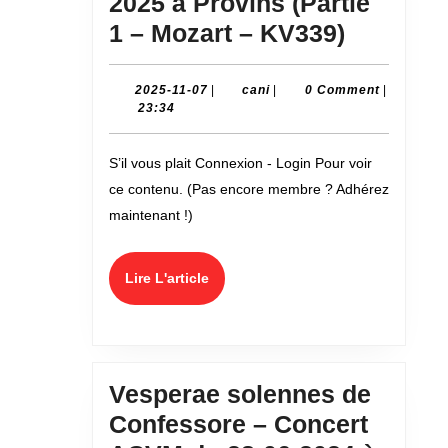
2025 à Provins (Partie
Concert
1 – Mozart – KV339)
du
29
2025-
cani
2025-11-07
|
cani
|
0 Comment
|
11-
23:34
mars
07
2025
S’il vous plait Connexion - Login Pour voir
à
ce contenu. (Pas encore membre ? Adhérez
Provins
maintenant !)
(Partie
1
Lire
Lire L'article
–
L'article
Mozart
–
KV339)
Vesperae solennes de
Confessore – Concert