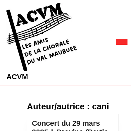
Skip
to
content
Skip
to
content
Ope
Butt
ACVM
Auteur/autrice :
cani
Concert du 29 mars