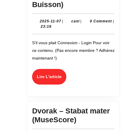
9ème
Buisson)
symphonie
de
2025-
cani
2025-11-07
|
cani
|
0 Comment
|
11-
23:16
Beethoven
07
–
S’il vous plait Connexion - Login Pour voir
Concert
ce contenu. (Pas encore membre ? Adhérez
du
maintenant !)
25
mai
Lire
Lire L'article
2025
L'article
à
Noisiel
(à
Dvorak – Stabat mater
la
Dvorak
(MuseScore)
Ferme
–