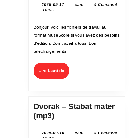
du
Stabat
2025-
cani
2025-09-17
|
cani
|
0 Comment
|
09-
18:55
Buisson)
mater
17
(MuseScore)
Bonjour, voici les fichiers de travail au
format MuseScore si vous avez des besoins
d’édition. Bon travail à tous. Bon
téléchargements.
Lire
Lire L'article
L'article
Dvorak – Stabat mater
Dvorak
(mp3)
–
Stabat
2025-
cani
2025-09-16
|
cani
|
0 Comment
|