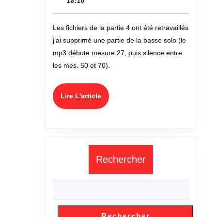
09-
18:10
mater
16
(mp3)
Les fichiers de la partie 4 ont été retravaillés
j’ai supprimé une partie de la basse solo (le
mp3 débute mesure 27, puis silence entre
les mes. 50 et 70).
Lire
Lire L'article
L'article
Rechercher
Rechercher