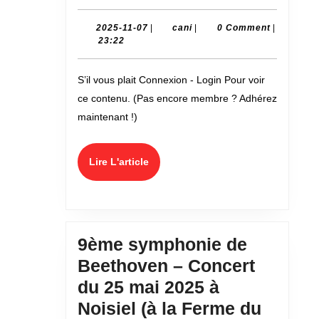
!
–
2025-
cani
2025-11-07
|
cani
|
0 Comment
|
11-
23:22
Conc
07
du
S’il vous plait Connexion - Login Pour voir
03/02
ce contenu. (Pas encore membre ? Adhérez
à
maintenant !)
Noisi
Lire
Lire L'article
L'article
9ème symphonie de
Beethoven – Concert
du 25 mai 2025 à
Noisiel (à la Ferme du