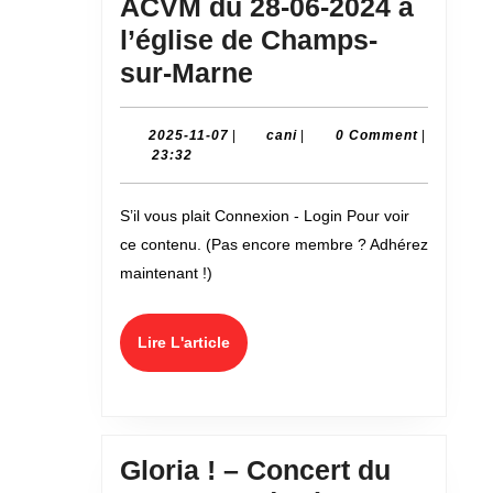
ACVM du 28-06-2024 à
l’église de Champs-
Vesperae
sur-Marne
solennes
de
2025-
cani
2025-11-07
|
cani
|
0 Comment
|
11-
23:32
Confessore
07
–
S’il vous plait Connexion - Login Pour voir
Concert
ce contenu. (Pas encore membre ? Adhérez
ACVM
maintenant !)
du
28-
Lire
Lire L'article
06-
L'article
2024
à
l’église
Gloria ! – Concert du